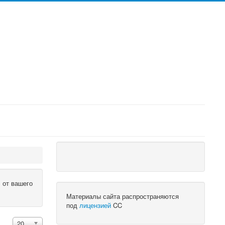
 от вашего
Материалы сайта распространяются
под
лицензией
CC
Кол-во строк:
20