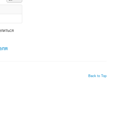
елиться
еля
Back to Top