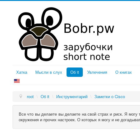
Хатка
Мысли в слух
Об it
Увлечения
О книгах
root
\
Об it
\
Инструментарий
\
Заметки о Cisco
Все что вы делаете вы делаете на свой страх и риск. Я могу
окружения и прочих настроек. О которых я могу и не догадыв