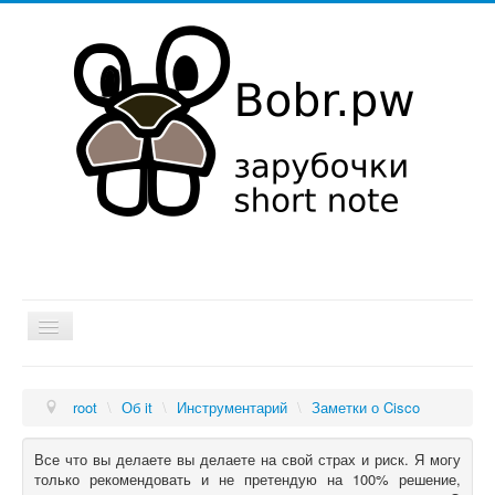
Хатка
root
\
Об it
\
Инструментарий
\
Заметки о Cisco
Мысли в слух
Об it
Все что вы делаете вы делаете на свой страх и риск. Я могу
только рекомендовать и не претендую на 100% решение,
Увлечения