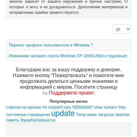
многое зависит от вашего окружения и прочих настроек. О
которых я могу и не догадываться. Дополнение материалов и
О книгах
исправление ошибок приветствуется.
Кол-во строк
Перенос профиля пользователя в Windows 7
Изменение часового пояса Windows XP (2000,2003 и подобные)
Благодарю вас за вашу поддержку и доверие.
Нажмите кнопку "Пожертвовать" и помогите мне
продолжать делиться ценными знаниями и
информацией с миром. Посетите страницу
>>
Поддержите проект
.
Популярные метки
no support cpu
стрелки на ярлыке
KB3203467
clear system files
update
системные сокращения
Temp
меню загрузки
занятая
память
libpepflashplayer.so