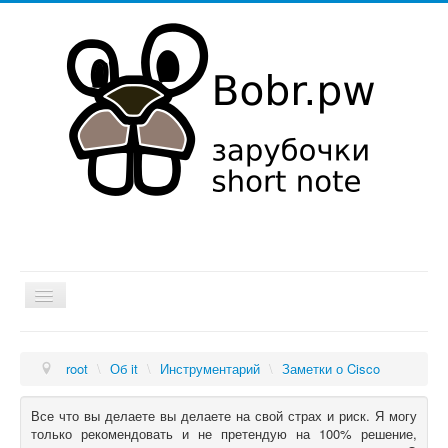
Хатка
root
\
Об it
\
Инструментарий
\
Заметки о Cisco
Мысли в слух
Об it
Все что вы делаете вы делаете на свой страх и риск. Я могу
только рекомендовать и не претендую на 100% решение,
Увлечения