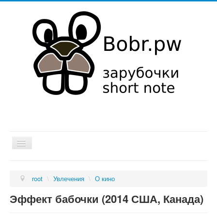
Хатка
root
\
Увлечения
\
О кино
Мысли в слух
Эффект бабочки (2014 США, Канада)
Об it
Увлечения