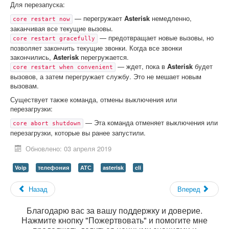
Для перезапуска:
— перегружает
Asterisk
немедленно,
core restart now
заканчивая все текущие вызовы.
— предотвращает новые вызовы, но
core restart gracefully
позволяет закончить текущие звонки. Когда все звонки
закончились,
Asterisk
перегружается.
— ждет, пока в
Asterisk
будет
core restart when convenient
вызовов, а затем перегружает службу. Это не мешает новым
вызовам.
Существует также команда, отмены выключения или
перезагрузки:
— Эта команда отменяет выключения или
core abort shutdown
перезагрузки, которые вы ранее запустили.
Обновлено: 03 апреля 2019
Voip
телефония
АТС
asterisk
cli
Назад
Вперед
Благодарю вас за вашу поддержку и доверие.
Нажмите кнопку "Пожертвовать" и помогите мне