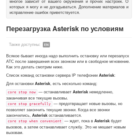
многое зависит от вашего окружения и прочих настроек. О
которых я могу и не догадываться. Дополнение материалов и
О книгах
исправление ошибок приветствуется.
Перезагрузка Asterisk по условиям
Также доступны:
EN
Всякое бывает иногда надо выполнить остановку или перезапуск
АТС после завершения всех звонком или в свободное мгновение.
Как это делать смотрим ниже.
Список команд остановки сервера IP телефонии
Asterisk
:
Для остановки
Asterisk
, есть несколько команд:
— останавливает
Asterisk
немедленно,
core stop now
заканчивая все текущие вызовы.
— предотвращает новые вызовы, но
core stop gracefully
позволяет закончить текущие звонки. Когда все звонки
закончились,
Asterisk
останавливается.
— ждет, пока в
Asterisk
будет
core stop when convenient
вызовов, а затем останавливает службу. Это не мешает новым
вызовам.