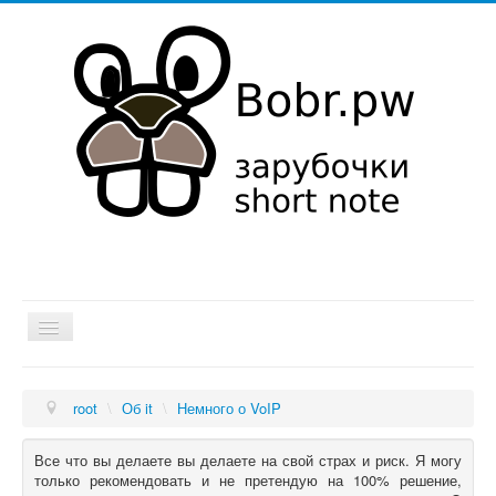
Хатка
root
\
Об it
\
Немного о VoIP
Мысли в слух
Об it
Все что вы делаете вы делаете на свой страх и риск. Я могу
только рекомендовать и не претендую на 100% решение,
Увлечения