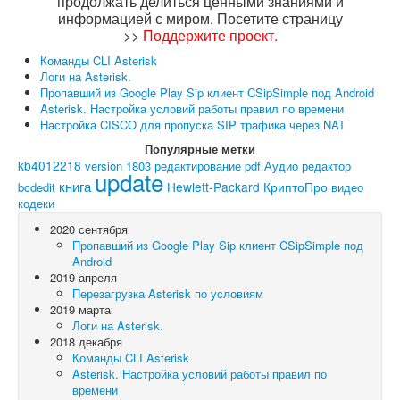
продолжать делиться ценными знаниями и
информацией с миром. Посетите страницу
>>
Поддержите проект
.
Команды CLI Asterisk
Логи на Asterisk.
Пропавший из Google Play Sip клиент CSipSimple под Android
Asterisk. Настройка условий работы правил по времени
Настройка CISCO для пропуска SIP трафика через NAT
Популярные метки
kb4012218
version 1803
редактирование pdf
Аудио редактор
update
книга
Hewlett-Packard
КриптоПро
bcdedit
видео
кодеки
2020 сентября
Пропавший из Google Play Sip клиент CSipSimple под
Android
2019 апреля
Перезагрузка Asterisk по условиям
2019 марта
Логи на Asterisk.
2018 декабря
Команды CLI Asterisk
Asterisk. Настройка условий работы правил по
времени