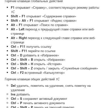
Горячие клавиши глобальных действий
F1
открывает «Справку», соответствующую режиму работы
1С
Shift
+
F1
открывает «Содержание справки»
Shift
+
Alt
+
F1
открывает «Индекс справки»
Alt
+
F1
открывает «Поиск по справке»
Alt
+
Left
переход к предыдущей главе справки или веб-
странице
Alt
+
Right
переход к следующей главе справки или веб-
странице
Ctrl
+
F11
получить ссылку
Shift
+
F11
перейти по ссылке
Ctrl
+
D
добавить в «Избранное»
Ctrl
+
Shift
+
B
открыть «Избранное»
Ctrl
+
Shift
+
H
открыть «История»
Ctrl
+
Shift
+
Z
открыть / закрыть «Служебные сообщения»
Ctrl
+
F2
встроенный «Калькулятор»
Горячие клавиши общих действий
1С
Del
удалить, пометить на удаление, снять пометку на
удаление
Ins
добавить
Ctrl
+
S
сохраняет активный документ
Ctrl
+
P
печать активного документа
Ctrl
+
Shift
+
P
печать на текущий принтер