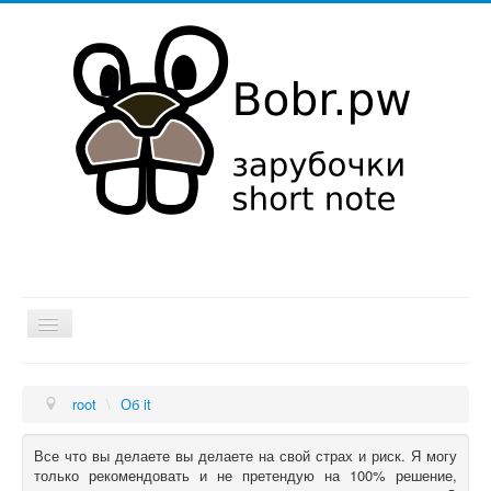
Хатка
root
\
Об it
Мысли в слух
Об it
Все что вы делаете вы делаете на свой страх и риск. Я могу
только рекомендовать и не претендую на 100% решение,
Увлечения