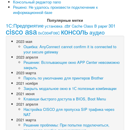
Консольный редактор nano
Решено: Не удалось произвести подключение к
информационной базе
Популярные метки
1С:Предприятие
.cbr
301
установка
Cache
Class B paper
cisco asa
консоль
аудио
0xC004F06C
2023 мая
Ошибка: AnyConnect cannot confirm it is connected to
your secure gateway
2023 апреля
Решение: Всплывающее окно APP Center невозможно
закрыть
2023 марта
Пароль по умолчанию для принтеров Brother
2021 ноября
Закрыть модальное окно в 1С полезные комбинации
2021 июня
Клавиши быстрого доступа в BIOS, Boot Menu
2021 апреля
Настройка CISCO для пропуска SIP трафика через
NAT
2021 марта
Решение проблемы: При попытке подключиться,