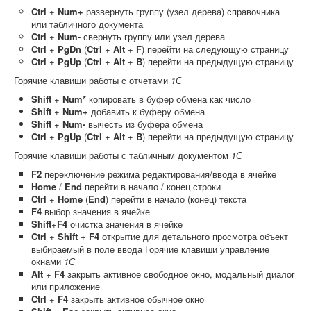
Ctrl
+
Num+
развернуть группу (узел дерева) справочника
или табличного документа
Ctrl
+
Num-
свернуть группу или узел дерева
Ctrl
+
PgDn
(
Ctrl
+
Alt
+
F
) перейти на следующую страницу
Ctrl
+
PgUp
(
Ctrl
+
Alt
+
B
) перейти на предыдущую страницу
Горячие клавиши работы с отчетами
1С
Shift
+
Num*
копировать в буфер обмена как число
Shift
+
Num+
добавить к буферу обмена
Shift
+
Num-
вычесть из буфера обмена
Ctrl
+
PgUp
(
Ctrl
+
Alt
+
B
) перейти на предыдущую страницу
Горячие клавиши работы с табличным документом
1С
F2
переключение режима редактирования/ввода в ячейке
Home
/
End
перейти в начало / конец строки
Ctrl
+
Home
(
End
) перейти в начало (конец) текста
F4
выбор значения в ячейке
Shift
+
F4
очистка значения в ячейке
Ctrl
+
Shift
+
F4
открытие для детального просмотра объект
выбираемый в поле ввода Горячие клавиши управление
окнами
1С
Alt
+
F4
закрыть активное свободное окно, модальный диалог
или приложение
Ctrl
+
F4
закрыть активное обычное окно