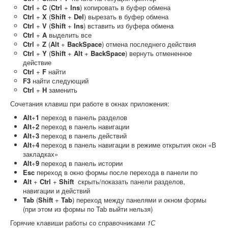
Ctrl
+
C
(
Ctrl
+
Ins
) копировать в буфер обмена
Ctrl
+
X
(
Shift
+
Del
) вырезать в буфер обмена
Ctrl
+
V
(
Shift
+
Ins
) вставить из буфера обмена
Ctrl
+
A
выделить все
Ctrl
+
Z
(
Alt
+
BackSpace
) отмена последнего действия
Ctrl
+
Y
(
Shift
+
Alt
+
BackSpace
) вернуть отмененное
действие
Ctrl
+
F
найти
F3
найти следующий
Ctrl
+
H
заменить
Сочетания клавиш при работе в окнах приложения:
Alt
+
1
переход в панель разделов
Alt
+
2
переход в панель навигации
Alt
+
3
переход в панель действий
Alt
+
4
переход в панель навигации в режиме открытия окон «В
закладках»
Alt
+
9
переход в панель истории
Esc
переход в окно формы после перехода в панели по
Alt
+
Ctrl
+
Shift
скрыть/показать панели разделов,
навигации и действий
Tab
(
Shift
+
Tab
) переход между панелями и окном формы
(при этом из формы по Tab выйти нельзя)
Горячие клавиши работы со справочниками
1С