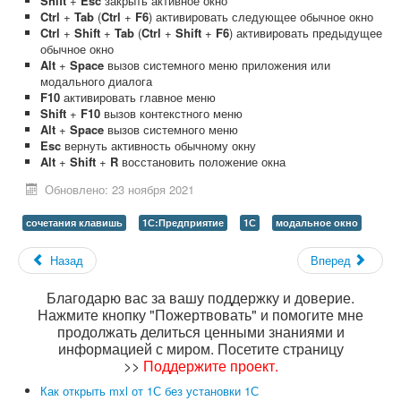
Shift
+
Esc
закрыть активное окно
Ctrl
+
Tab
(
Ctrl
+
F6
) активировать следующее обычное окно
Ctrl
+
Shift
+
Tab
(
Ctrl
+
Shift
+
F6
) активировать предыдущее
обычное окно
Alt
+
Space
вызов системного меню приложения или
модального диалога
F10
активировать главное меню
Shift
+
F10
вызов контекстного меню
Alt
+
Space
вызов системного меню
Esc
вернуть активность обычному окну
Alt
+
Shift
+
R
восстановить положение окна
Обновлено: 23 ноября 2021
сочетания клавишь
1С:Предприятие
1С
модальное окно
Назад
Вперед
Благодарю вас за вашу поддержку и доверие.
Нажмите кнопку "Пожертвовать" и помогите мне
продолжать делиться ценными знаниями и
информацией с миром. Посетите страницу
>>
Поддержите проект
.
Как открыть mxl от 1С без установки 1С