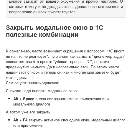
многое зависит от вашего окружения и прочих настроек. О
которых я могу и не догадываться. Дополнение материалов и
О книгах
исправление ошибок приветствуется.
Закрыть модальное окно в 1С
полезные комбинации
К сожалению, часто возникают обращения с вопросом: "
1С
висит
ни на что не реагирует". Кто знает как вызвать "диспетчер задач"
спасается тем что просто "убивает процесс
1С
", но таких
продвинутых немного. Да и неправильно этой. По этому как-то
нашли этот список и теперь он, как и многие мои заметки будет
жить здесь.
Сам рецепт "многоходовочка".
Сначала надо вызвать модальное окно:
Alt
+
Space
вызов системного меню приложения или
модального диалога
А вотом уже его закрыть:
Alt
+
F4
закрыть активное свободное окно, модальный диалог
или приложение